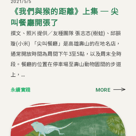
2021/5/5
《我們與猴的距離》上集 ─ 尖
叫餐廳開張了
撰文、照片提供／友種團隊 張志忞(樹蛙)、邱韻
璇(小米) 「尖叫餐廳」是高雄壽山的在地名店，
通常開放時間為周間下午3至5點，以及周末全時
段。餐廳的位置在停車場至壽山動物園間的步道
上，...
永續實踐
MORE