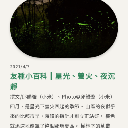
2021/4/7
友種小百科┃星光、螢火、夜沉
靜
撰文/邱韻璇（小米）、Photo©邱韻璇（小米）
四月，是星光下螢火四起的季節。 山區的夜似乎
來的比都市早，時鐘的指針才剛立正站好， 暮色
就迅速地籠罩了整個那瑪夏區。 樹林下的草叢