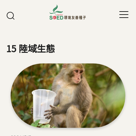
Jump to Main content
Jump to Navigation
15 陸域生態