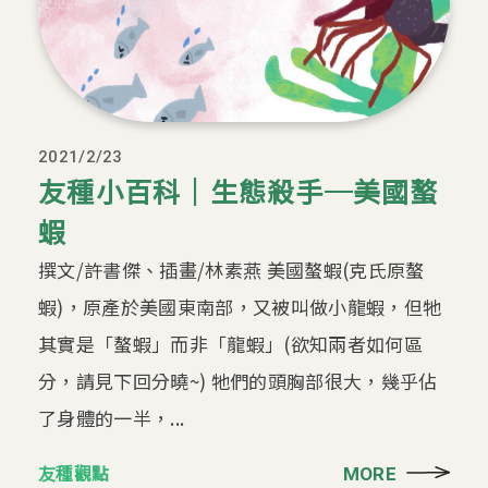
2021/2/23
友種小百科｜生態殺手─美國螯
蝦
撰文/許書傑、插畫/林素燕 美國螯蝦(克氏原螯
蝦)，原產於美國東南部，又被叫做小龍蝦，但牠
其實是「螯蝦」而非「龍蝦」(欲知兩者如何區
分，請見下回分曉~) 牠們的頭胸部很大，幾乎佔
了身體的一半，...
友種觀點
MORE