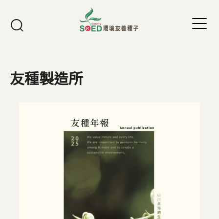
Jump to Main content
Jump to Navigation
友種製造所