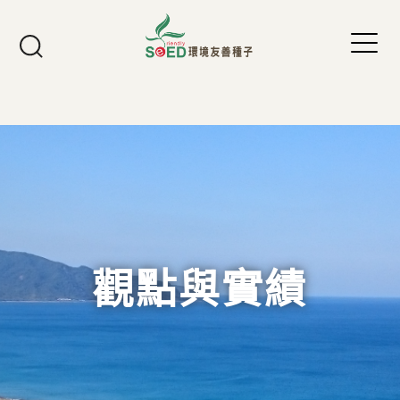
Jump to Main content
Jump to Navigation
觀點與實績