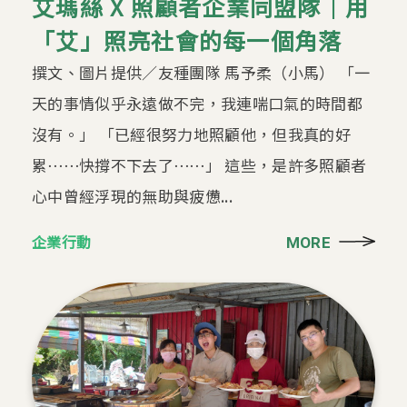
艾瑪絲 X 照顧者企業同盟隊｜用
「艾」照亮社會的每一個角落
撰文、圖片提供／友種團隊 馬予柔（小馬） 「一
天的事情似乎永遠做不完，我連喘口氣的時間都
沒有。」 「已經很努力地照顧他，但我真的好
累⋯⋯快撐不下去了⋯⋯」 這些，是許多照顧者
心中曾經浮現的無助與疲憊...
企業行動
MORE