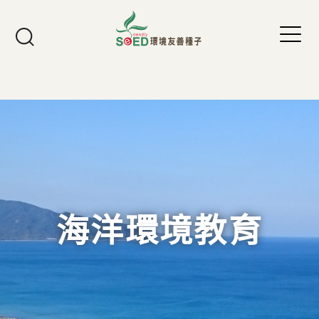
Jump to Main content
Jump to Navigation
海洋環境教育