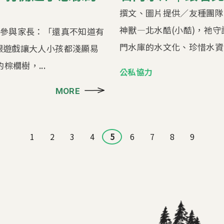
撰文、圖片提供／友種團隊 
神獸—北水酷(小酷)，祂
 參與家長：「還真不知道有
門水庫的水文化、珍惜水資源
跟遊戲讓大人小孩都淺顯易
櫚樹，...
公私協力
MORE
1
2
3
4
5
6
7
8
9