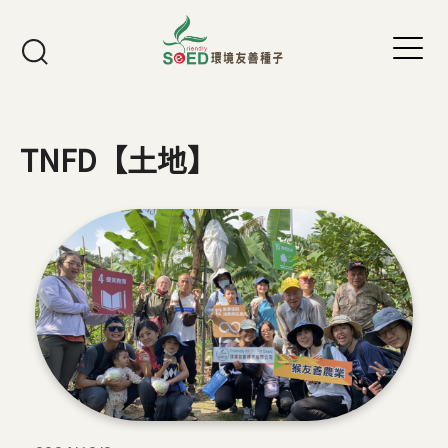
Jump to Main content
Jump to Navigation
TNFD【土地】