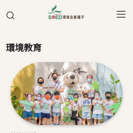
Jump to Main content
Jump to Navigation
環境教育