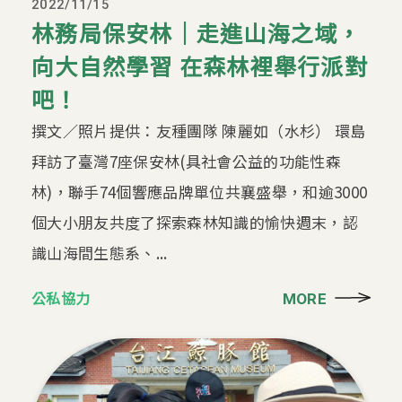
2022/11/15
林務局保安林｜走進山海之域，
向大自然學習 在森林裡舉行派對
吧！
撰文／照片提供：友種團隊 陳麗如（水杉） 環島
拜訪了臺灣7座保安林(具社會公益的功能性森
林)，聯手74個響應品牌單位共襄盛舉，和逾3000
個大小朋友共度了探索森林知識的愉快週末，認
識山海間生態系、...
公私協力
MORE