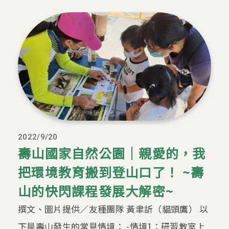
2022/9/20
壽山國家自然公園｜親愛的，我
把環境教育搬到登山口了！ ~壽
山的快閃課程發展大解密~
撰文、圖片提供／友種團隊 黃聿訢（貓頭鷹） 以
下是壽山發生的常見情境： -情境1：研習教室上