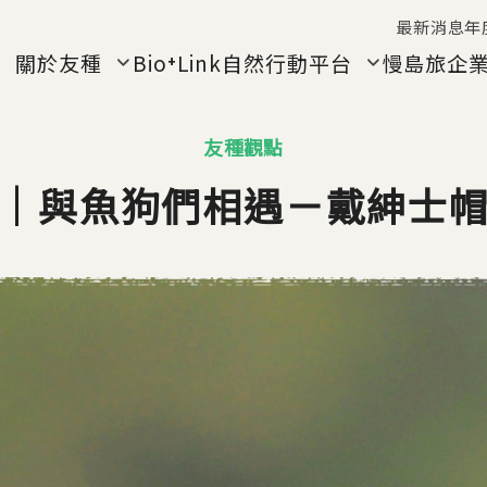
Jump to Main content
Jump to Navigation
最新消息
年
關於友種
Bio⁺Link自然行動平台
慢島旅
企
友種觀點
｜與魚狗們相遇－戴紳士