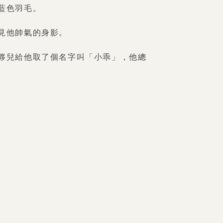
藍色羽毛。
見他帥氣的身影。
夥兒給他取了個名字叫「小乖」，他總