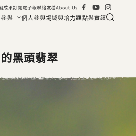
度成果
訂閱電子報
聯絡友種
About Us
業參與
個人參與
場域與培力
觀點與實績
帽的黑頭翡翠