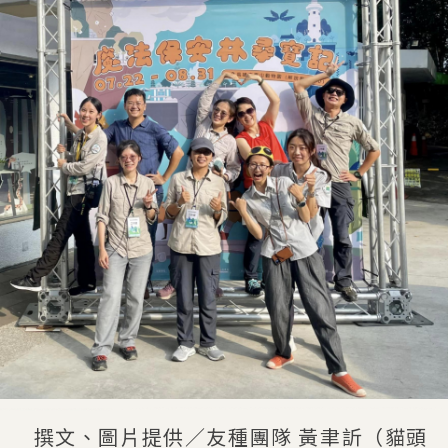
撰文、圖片提供／友種團隊 黃聿訢（貓頭