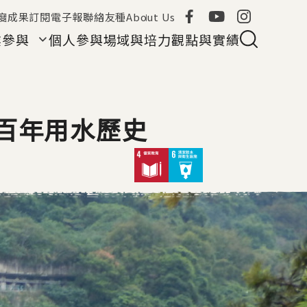
度成果
訂閱電子報
聯絡友種
About Us
業參與
個人參與
場域與培力
觀點與實績
百年用水歷史