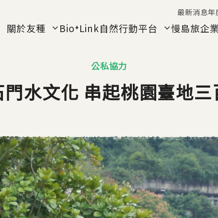
Jump to Main content
Jump to Navigation
最新消息
年
關於友種
Bio⁺Link自然行動平台
慢島旅
企
公私協力
石門水文化 串起桃園臺地三