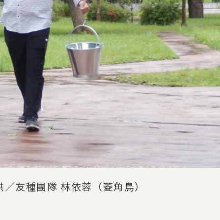
供／友種團隊 林依蓉（菱角鳥）