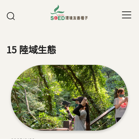
Jump to Main content
Jump to Navigation
15 陸域生態